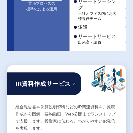
リモートソーシン
業務プロセスの
グ
標準化による運用
当社オフィス内にお客
様専任チーム
派遣
リモートサービス
出来高・請負
IR資料作成サービス
›
統合報告書や決算説明資料などのIR関連資料を、原稿
作成から図解・要約動画・Web公開までワンストップ
で支援します。投資家に伝わる、わかりやすいIR発信
を実現します。